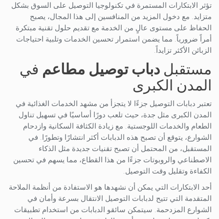
تؤثر الابتكارات المستمرة في تكنولوجيا التوصيل على السوق بشكل
متزايد. مع دخول المزيد من المنافسين إلى هذا المجال، يصبح
الحفاظ على مستوى عالٍ من الخدمة مع تقديم حلول تقنية مبتكرة
أمراً ضرورياً. مما يضمن استمرار تحسين الخدمات وتلبية احتياجات
الزبائن الأكثر تزايداً.
مستقبل
دباب
توصيل
مطاعم
في
المدن الكبرى
تعتبر دبابات التوصيل جزءًا لا يتجزأ من مشهد الخدمات الغذائية في
المدن الكبرى مثل جدة، حيث تلعب دورًا أساسيًا في تسهيل تناول
الطعام والخدمات اللوجستية. مع زيادة الكثافة السكانية وازدحام
الشوارع، يتوقع أن تصبح هذه الدبابات أكثر انتشارًا وتطورًا. في
المستقبل، من المحتمل أن تصبح تقنيات جديدة مثل الذكاء
الاصطناعي والروبوتات جزءًا من هذا القطاع، مما يسهم في تحسين
الكفاءة وتقليل وقت التوصيل.
أحد الابتكارات التي يمكن أن نشهدها هو الاستفادة من أنظمة الملاحة
المتقدمة التي تتيح لدبابات التوصيل الانتقال بسرعة وأمان في
الشوارع المزدحمة. سيتمكن سائقو الدبابات من استخدام تطبيقات