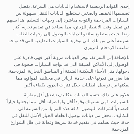
إحدى الفوائد الرئيسية لاستخدام الدبابات هي السرعة. بفضل
تصميمها الخفيف والصغير، تستطيع الدبابات التنقل بسهولة بين
السيارات المزدحمة والتوجه مباشرة إلى وجهات التسليم. هذا يسهم
في تقليل وقت الانتظار للزبائن، مما يساعد في تقديم تجربة أكثر
رضا. حيث يستطيع سائقو الدبابات الوصول إلى وجهات الطلب
بسرعة أعلى من تلك التي توفرها السيارات التقليدية التي قد تواجه
متاعب الازدحام المروري.
بالإضافة إلى السرعة، توفر الدبابات مرونة أكبر. فهي قادرة على
الوصول إلى الأماكن الضيقة التي قد تواجه السيارات صعوبة في
دخولها، مثل الأحياء السكنية الضيقة أو المناطق التجارية المزدحمة.
هذا يعزز من قدرتها على خدمة الزبائن في مختلف المواقع، مما
يمكنها من توصيل الطلبات خلال فترات الذروة بكفاءة أكبر.
علاوة على ذلك، تتسم الدبابات بتكاليف تشغيل أقل مقارنةً
بالسيارات. فهي تستهلك وقوداً أقل ولها صيانة أقل، مما يجعلها خياراً
اقتصادياً لشركات التوصيل. كافة هذه المزايا، من السرعة إلى
التكاليف، تجعل من دبابات توصيل الطعام الخيار الأمثل للنقل في
جدة، حيث تساهم في تقديم خدمة سريعة وفعالة في ظل الشوارع
المزدحمة.