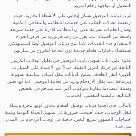
المطول أو مواجهة زحام المرور.
أثرت دبابات التوصيل بشكل إيجابي على الأنشطة التجارية، حيث
ارتفعت معدلات الطلب على خدمات المطاعم والمقاهي. إمكانية
إيصال الطلبات بسرعة تعني أن المطاعم قادرة على خدمة شريحة
واسعة من العملاء،. مما يعزز من رضاهم ويزيد من فرص العودة
لاستخدام هذه الخدمات. كما تتيح دبابات التوصيل أيضًا للمستهلكين
استكشاف خيارات طعام جديدة دون الحاجة للخروج من منازلهم.
علاوة على ذلك، تسهم دبابات التوصيل في تقليل انبعاثات الكربون
الناتجة عن حركة المرور الثقيلة. فبدلاً من الاعتماد على السيارات
الكبيرة لنقل الطعام، تسمح الدبابات بنقل كميات. مناسبة بسهولة
وبرشاقة، مما يقلل الازدحام ويزيد من فعالية التوصيل. كما أنها تعتبر
وسيلة اقتصادية مقارنةً بمركبات أكبر، مما يساهم في تخفيض
التكاليف بالنسبة لمقدمي الخدمات.
بالتالي، فإن أهمية دبابات توصيل الطعام تتجاوز كونها مجرد وسيلة
لنقل الوجبات، حيث أصبحت ضرورية في تسهيل الحياة اليومية وتلبية
احتياجات الجمهور سريع التغير، خاصة في أوقات الازدحام في المدن
مثل جدة.