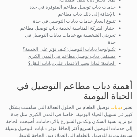
لماذا تختار دباباً لنقل الطلبات؟
خدمات دباب توصيل مطاعم المتوفرة في جدة
بالإضافة إلى ذلك دباب مطاعم
تتنوع أسعار خدمات دبابات التوصيل في جدة
اختيار الشركة المناسبة لخدمة دباب توصيل مطاعم
تجربتي الشخصية مع خدمات دبابات التوصيل في
جدة
تكنولوجيا دبابات التوصيل: كيف تؤثر على الخدمة؟
مستقبل دباب توصيل مطاعم في المدن الكبرى
الخاتمة: لماذا يجب الاعتماد على دبابات النقل؟
أهمية دباب مطاعم التوصيل في
الحياة اليومية
تعتبر
دبابات
توصيل الطعام من الحلول الفعالة التي ساهمت بشكل
كبير في تسهيل الحياة اليومية،. خاصةً في المدن الكبرى مثل جدة.
مع تزايد نسبة السكان وتكدس الشوارع بالازدحامات، أصبحت الحاجة
إلى خدمات التوصيل السريع أكثر إلحاحًا. توفر دبابات التوصيل وسيلة
سريعة ومرنة للوصول بالطعام إلى العملاء دون الحاجة للانتظار