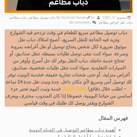
ديسمبر 27, 2025
By
In
Yasmine Yasser
دباب توصيل مطاعم
,
دباب مطاعم
,
دباب نقل اغراض مطاعم
No Comments
دباب
توصيل
مطاعم سريع للطعام في وقت تزدحم فيه الشوارع
وتزيد فيه الحاجة للنقل السريع،. أصبح امتلاك دباب نقل
موثوق ضرورة لكل شخص يحتاج توصيل أو نقل أغراضه بمرونة
وسرعة. سواء كنت تبغى توصل طلبات بسيطة، تنقل صناديق، أو
تحتاج خدمة عاجلة، دباب النقل يوفر لك حل أسرع. وأوفر من
السيارات التقليدية. سواء كنت تنقل طلبات شخصية، صناديق،
أغراض منزلية،. أو حتى شحنات تجارية خفيفة، فخدمة الونيت توفر
لك توصيل آمن وسريع لأي مكان داخل.
جدة ونيت نقل جدة 24 ساعة
– اطلب خلال دقائق!
0555173063
خدمة ونيت اليوم تعتبر جزء
أساسي من حياتنا اليومية، خصوصًا إذا كان المندوب.
محترف ويعرف
الشوارع ويقدر يوصل لك طلبك في وقت قياسي.
فهرس المقال
أهمية دباب مطاعم التوصيل في الحياة اليومية