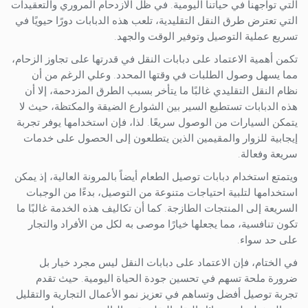
التي تواجهنا في حياتنا اليومية. في ظل الازدحام المروري والتعقيدات
التي تعترض طرق النقل التقليدية، تلعب هذه الدبابات دورًا حيويًا في
تسريع عملية التوصيل وتوفير الوقت والجهد.
تكمن أهمية الاعتماد على دبابات النقل في قدرتها على تجاوز الزحام،
مما يسهل وصول الطلبات في وقتها المحدد. وعلي الرغم من أن
نظام النقل التقليدي غالبًا ما يتأخر بسبب الطرق المزدحمة، إلا أن
هذه الدبابات تستطيع السير بين الشوارع الضيقة والمكتظة، حيث لا
يتمكن السيارات من الوصول سريعًا. لذا، فإن استخدامها يوفر تجربة
إيجابية للزوار والمقيمين الذين يتطلعون إلى الحصول على خدمات
سريعة وفعالة.
ويتمتع استخدام دبابات توصيل الطعام أيضاً بالمرونة العالية، إذ يمكن
استخدامها لتلبية احتياجات متنوعة من التوصيل، بدءًا من الوجبات
السريعة إلى المنتجات الطازجة. كما أن تكاليف هذه الخدمة غالبًا ما
تكون تنافسية، مما يجعلها خيارًا موصى به لكل من الأفراد والتجار
على حد سواء.
في الختام، فإن الاعتماد على دبابات النقل ليس مجرد خيار بل
ضرورة ملحة تسهم في تحسين جودة الحياة اليومية. حيث تقدم
تجربة توصيل أفضل وتساهم في تعزيز نمو الأعمال التجارية والتقليل