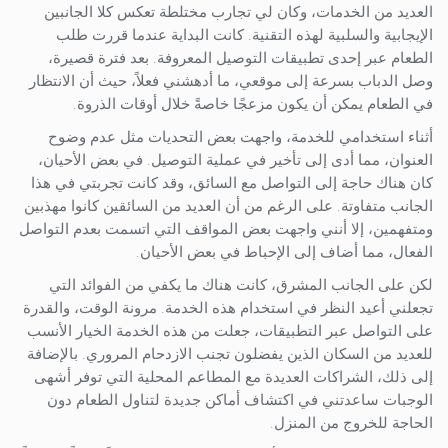
العديد من الخدمات، وكان لي تجارب مختلطة تعكس كلا الجانبين
الإيجابية والسلبية لهذه التقنية. كانت البداية عندما قررت طلب
الطعام عبر إحدى تطبيقات التوصيل المعروفة. بعد فترة قصيرة،
وصل الدباب بسرعة إلى موقعي، ما أدهشني فعلاً، حيث أن الانتظار
في الطعام يمكن أن يكون مزعجًا خاصةً خلال أوقات الذروة.
أثناء استخدامي للخدمة، واجهت بعض التحديات مثل عدم وضوح
العنوان، مما أدى إلى تأخير في عملية التوصيل. في بعض الأحيان،
كان هناك حاجة إلى التواصل مع السائق، وقد كانت تجربتي في هذا
الجانب متفاوتة. على الرغم من أن العديد من السائقين كانوا مهذبين
ومتفهمين، إلا أنني واجهت بعض المواقف التي اتسمت بعدم التواصل
الفعال، مما أضاف إلى الإحباط في بعض الأحيان.
لكن على الجانب المشرق، كانت هناك ما يكفي من الفوائد التي
تجعلني أعيد النظر في استخدام هذه الخدمة. مرونة الوقت، والقدرة
على التواصل عبر التطبيقات، جعلت من هذه الخدمة الخيار الأنسب
للعديد من السكان الذين يفضلون تجنب الازدحام المروري. بالإضافة
إلى ذلك، الشراكات العديدة مع المطاعم المحلية التي توفر أشهى
الوجبات ساعدتني في اكتشاف أماكن جديدة لتناول الطعام دون
الحاجة للخروج من المنزل.