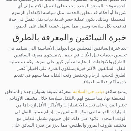
الخدمة وقت الموعد المحدد. يجب على العميل الانتباه إلى أي
شروط أو أحكام قد تتعلق بالخدمة، مثل سياسة الإلغاء أو الرسوم
المحتملة. وبذلك، تكون عملية حجز خدمة دباب نقل عفش في جدة
قد تمت بكل سلاسة ويسر، مما يسهل عملية النقل على الجميع.
خبرة السائقين والمعرفة بالطرق
تعد خبرة السائقين المحليين من العوامل الأساسية التي تساهم في
تحسين خدمات نقل الأثاث في جدة. إن مستوى معرفة السائقين
بالطرق والاتجاهات المحلية له تأثير كبير على سرعة وكفاءة عملية
النقل. السائقون الأكثر خبرة يمتلكون القدرة على اختيار أفضل
الطرق لتجنب الزحام وتخفيض وقت النقل، مما يسهم في تقديم
خدمة أكثر فعالية للعملاء.
يتمتع سائقو
دباب حي السلامة
بمعرفة عميقة بشوارع جدة والمناطق
المحيطة بها، مما يسمح لهم بالتنقل بسلاسة خلال مختلف الأوقات.
تعتبر القدرة على تحديد الاختصارات والأماكن الأقل ازدحامًا من
المهارات القيمة التي تمكن السائقين من إتمام عملية النقل في
الوقت المحدد. علاوة على ذلك، فإن خبرتهم تشمل التعامل مع
مختلف ظروف المرور والطقس، مما يعزز من قدرة السائق على