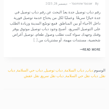
By
Yasmine Yasser
ديسمبر 28, 2025
رقم دباب توصيل جدة يعدّ البحث عن رقم دباب توصيل في
جدة خيارًا سريعًا. وعمليًا لكل من يحتاج خدمة توصيل فورية
داخل الأحياء أو بين المناطق. فمع توسّع المدينة وزيادة الطلب
على التوصيل السريع،. أصبح وجود دباب توصيل موثوق يوفر
وقتك وجهدك سواء كنت تطلب وصول طعام، توصيل أغراض
شخصية، مستندات مهمة، أو مشتريات من […]
READ MORE
الوسوم:
دباب
,
دباب السلامة
,
دباب توصيل
,
دباب حي السلامة
,
دباب
نقل
,
دباب نقل حي السلامة
,
دباب نقل سريع
,
نقل عفش