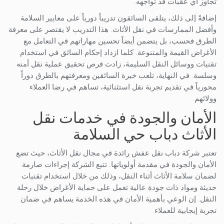
تجاوز أي عقبات قد تواجهه.
إضافةً إلى ذلك، يتلقى السائقون تدريباً دورياً على معايير السلامة
وأفضل الممارسات في نقل الأثاث. هذا التدريب لا يقتصر على معرفة
الطرق فحسب، بل يتضمن أيضاً تحسين مهاراتهم في التعامل مع
الأغراض القيمة والمتنوعة. كلما ازداد إحكام السائق في استخدام
تقنيات ووسائل النقل السليمة، زادت فرص تحقيق عملية نقل أمنه
وسلسة. في النهاية، تلعب خبرة السائقين ومعرفتهم بالطرق دوراً
محورياً في تقديم تجربة نقل استثنائية، تساهم في رضا العملاء
وولائهم.
الأمان والجودة في خدمات نقل
الأثاث دباب حي السلامة
تعتبر شركة دباب نقل عفش رائدة في مجال نقل الأثاث، حيث تضع
الأمان والجودة في مقدمة أولوياتها. تتبع الشركة إجراءات صارمة
لضمان سلامة الأثاث أثناء النقل، وذلك من خلال استخدام تقنيات
حديثة ومواد ذات جودة عالية تعمل على حماية الأغراض خلال رحلة
النقل. إن الوعي بأهمية الأمان في هذه الخدمة يساهم في ضمان
تجربة إيجابية للعملاء.