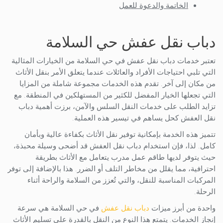
الخاتمة والدعوة للعمل
دباب نقل عفش حي السلامة
تعتبر خدمات دباب نقل عفش في حي السلامة من الخيارات المثالية
التي تلبي احتياجات الأفراد والعائلات عندما يتعلق الأمر بنقل الأثاث
من مكان إلى آخر. تقدم هذه الخدمات مجموعة شاملة من المزايا
التي تجعلها الخيار المفضل للكثير من المستهلكين في المنطقة. مع
تزايد الطلب على خدمات النقل السلس والآمن، برزت أهمية دباب
نقل العفش كحل يساهم في تيسير هذه العملية.
تتميز هذه الخدمة بإمكانية توفير نقل الأثاث بكفاءة عالية وبأمان
كامل. لذا، فإن استخدام دباب نقل العفش قد أضحى وسيلة محبذة،
حيث يتوفر لديها طاقم عمل مدرب يتعامل مع الأثاث بطريقة
احترافية، مما يقلل من مخاطر التلف أو الضرر. هذا بالإضافة إلى توفر
المركبات المناسبة للنقل، والتي تُعزز من السلامة والراحة أثناء
الرحلة.
واحدة من أبرز ميزات
دباب نقل عفش
في حي السلامة هي سرعة
إنجاز الخدمات. يتمتع هذا النوع من النقل بالقدرة على تسليم الأثاث