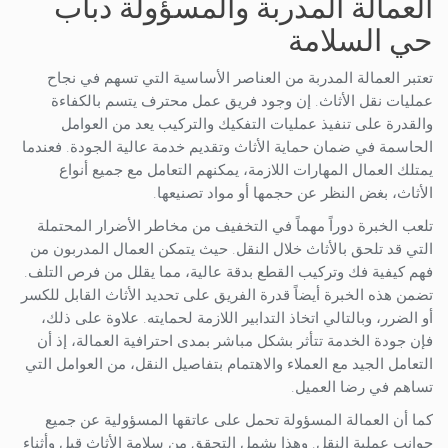
العمالة المدربة والمسؤولة دباب
حي السلامة
تعتبر العمالة المدربة من العناصر الأساسية التي تسهم في نجاح
عمليات نقل الأثاث. إن وجود فريق عمل محترف يتسم بالكفاءة
والقدرة على تنفيذ عمليات التفكيك والتركيب يعد من العوامل
الحاسمة في ضمان حماية الأثاث وتقديم خدمة عالية الجودة. فعندما
يمتلك العمال المهارات اللازمة، يمكنهم التعامل مع جميع أنواع
الأثاث، بغض النظر عن حجمها أو مواد تصنيعها.
تلعب الخبرة دوراً مهماً في التخفيف من مخاطر الأضرار المحتملة
التي قد تلحق بالأثاث خلال النقل. حيث يتمكن العمال المدربون من
فهم كيفية فك وتركيب القطع بدقة عالية، مما يقلل من فرص التلف.
تضمن هذه الخبرة أيضاً قدرة الفريق على تحديد الأثاث القابل للكسر
أو الضرر، وبالتالي اتخاذ التدابير اللازمة لحمايته. علاوة على ذلك،
فإن جودة الخدمة تتأثر بشكل مباشر بمدى احترافية العمالة، إذ أن
التعامل الجيد مع العملاء والاهتمام بتفاصيل النقل، من العوامل التي
تساهم في رضا العميل.
كما أن العمالة المسؤولة تحمل على عاتقها المسؤولية عن جميع
جوانب عملية النقل. وهذا يشمل التحقق من سلامة الأثاث قبل وأثناء