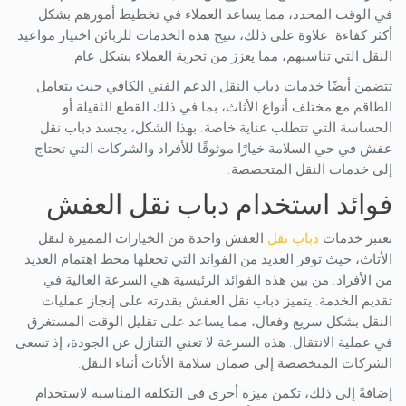
في الوقت المحدد، مما يساعد العملاء في تخطيط أمورهم بشكل
أكثر كفاءة. علاوة على ذلك، تتيح هذه الخدمات للزبائن اختيار مواعيد
النقل التي تناسبهم، مما يعزز من تجربة العملاء بشكل عام.
تتضمن أيضًا خدمات دباب النقل الدعم الفني الكافي حيث يتعامل
الطاقم مع مختلف أنواع الأثاث، بما في ذلك القطع الثقيلة أو
الحساسة التي تتطلب عناية خاصة. بهذا الشكل، يجسد دباب نقل
عفش في حي السلامة خيارًا موثوقًا للأفراد والشركات التي تحتاج
إلى خدمات النقل المتخصصة.
فوائد استخدام دباب نقل العفش
تعتبر خدمات
دباب نقل
العفش واحدة من الخيارات المميزة لنقل
الأثاث، حيث توفر العديد من الفوائد التي تجعلها محط اهتمام العديد
من الأفراد. من بين هذه الفوائد الرئيسية هي السرعة العالية في
تقديم الخدمة. يتميز دباب نقل العفش بقدرته على إنجاز عمليات
النقل بشكل سريع وفعال، مما يساعد على تقليل الوقت المستغرق
في عملية الانتقال. هذه السرعة لا تعني التنازل عن الجودة، إذ تسعى
الشركات المتخصصة إلى ضمان سلامة الأثاث أثناء النقل.
إضافةً إلى ذلك، تكمن ميزة أخرى في التكلفة المناسبة لاستخدام