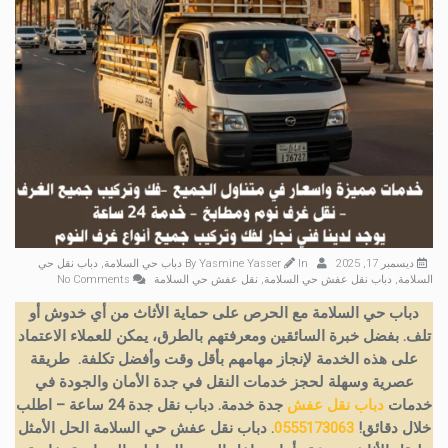
ديسمبر 17, 2025
By
In
Yasmine Yasser
دباب حي السلامة
,
دباب نقل حي
السلامة
,
دباب نقل عفش حي السلامة
,
نقل عفش حي السلامة
No Comments
دباب حي السلامة مع الحرص على حماية الأثاث من أي خدوش أو
تلف. بفضل خبرة السائقين ومعرفتهم بالطرق، يمكن للعملاء الاعتماد
على هذه الخدمة لإنجاز مهامهم بأقل وقت وأفضل تكلفة. طريقة
عصرية وسهلة لحجز خدمات النقل في جدة الأمان والجودة في
خدمات
دباب نقل عفش
جدة خدمة. دباب نقل جدة 24 ساعة – اطلب
خلال دقائق!
0555173063
. دباب نقل عفش حي السلامة الحل الأمثل