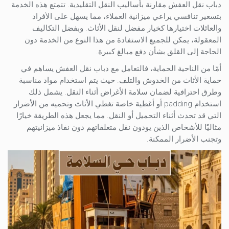
دباب نقل العفش مقارنة بأساليب النقل التقليدية. تتمتع هذه الخدمة
بتسعير تنافسي يراعي ميزانية العملاء، مما يسهل على الأفراد
والعائلات اختيارها كخيار مفضل لنقل الأثاث. وبفضل التكاليف
المعقولة، يمكن للجميع الاستفادة من هذا النوع من الخدمة دون
الحاجة إلى القلق بشأن دفع مبالغ كبيرة.
أمّا من الناحية الحماية، فالتعامل مع دباب نقل العفش يساهم في
حماية الأثاث من الخدوش والتلف. حيث يتم استخدام مواد مناسبة
وطرق احترافية لضمان سلامة الأغراض أثناء النقل. يشمل ذلك
استخدام padding أو أغطية خاصة تغطي الأثاث وتحميه من الأضرار
التي قد تحدث أثناء التحميل أو النقل. مما يجعل هذه الطريقة خيارًا
مثاليًا للأشخاص الذين يودون نقل متعلقاتهم دون نفاذ ميزانيتهم
وتجنب الأضرار الممكنة.