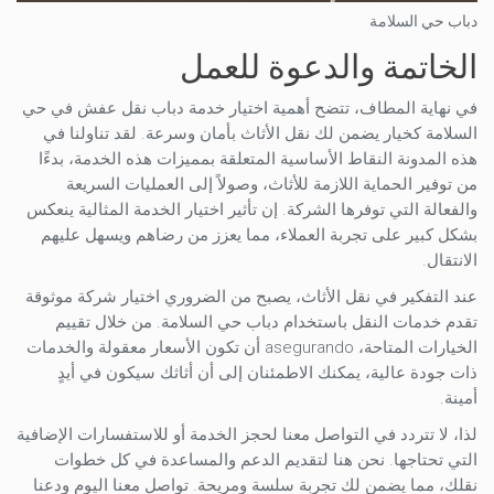
دباب حي السلامة
الخاتمة والدعوة للعمل
في نهاية المطاف، تتضح أهمية اختيار خدمة دباب نقل عفش في حي
السلامة كخيار يضمن لك نقل الأثاث بأمان وسرعة. لقد تناولنا في
هذه المدونة النقاط الأساسية المتعلقة بمميزات هذه الخدمة، بدءًا
من توفير الحماية اللازمة للأثاث، وصولاً إلى العمليات السريعة
والفعالة التي توفرها الشركة. إن تأثير اختيار الخدمة المثالية ينعكس
بشكل كبير على تجربة العملاء، مما يعزز من رضاهم ويسهل عليهم
الانتقال.
عند التفكير في نقل الأثاث، يصبح من الضروري اختيار شركة موثوقة
تقدم خدمات النقل باستخدام دباب حي السلامة. من خلال تقييم
الخيارات المتاحة، asegurando أن تكون الأسعار معقولة والخدمات
ذات جودة عالية، يمكنك الاطمئنان إلى أن أثاثك سيكون في أيدٍ
أمينة.
لذا، لا تتردد في التواصل معنا لحجز الخدمة أو للاستفسارات الإضافية
التي تحتاجها. نحن هنا لتقديم الدعم والمساعدة في كل خطوات
نقلك، مما يضمن لك تجربة سلسة ومريحة. تواصل معنا اليوم ودعنا