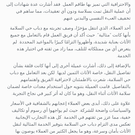
والاحترافية التي تميز بها طاقم العمل. فقد أشارت عدة شهادات إلى
أن عملية النقل تمت بسلاسة ودون أي تعقيدات، مما ساهم في
تخفيف العبء النفسي والبدني عنهم.
أحد العملاء، الذي انتقل مؤخرًا، وصف تجربته مع دباب حي السلامة
بأنها كانت “مثالية”. حيث أكد أن فريق العمل قام بالتعامل مع جميع
الأثاث بعناية شديدة، وأظهروا التزامًا كبيرًا بالمواعيد المحددة. لم
يتعرض أي من ممتلكاته للتلف، مما زاد من ثقته في اختيار هذه
الخدمة.
بالإضافة إلى ذلك، أشارت عميلة أخرى إلى أنها كانت قلقة بشأن
تفاصيل النقل، خاصة الأثاث الثمين لديها. لكن بعد التعامل مع دباب
حي السلامة، شعرت بالاطمئنان لاحترافية الفريق واهتمامهم
بالتفاصيل. قامت العميلة بتنويه حول استخدام معدات خاصة لضمان
سلامة الأثاث أثناء النقل، وهو ما كان له أثر كبير في نجاح التجربة.
علاوة على ذلك، أبدى بعض العملاء إعجابهم بالشفافية في الأسعار
والسياسات واضحة للشركة. حيث لم يواجهوا أي رسوم أو تكاليف
خفية، مما عزز من ثقتهم في الخدمة. كل هذه التجارب الإيجابية
تعكس مدى التزام دباب حي السلامة بتوفير الخدمة المثالية لنقل
الأثاث بأمان وسرعة، وهو ما يجعل الكثير من العملاء يوصون بها