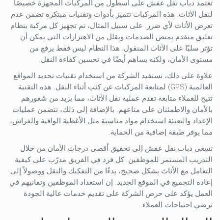
تعتمد دباب نقل عفش على أسطول من المركبات المجهزة خصيصًا
لنقل الأثاث. هذه المركبات تتميز بأدوات وتقنيات مبتكرة تضمن عدم
تعرض الأثاث لأي ضرر. على سبيل المثال، تم تجهيز كل مركبة بنظام
تعليق متقدم يمتص الصدمات ويقلل من الاهتزازات التي يمكن أن
تؤثر سلبًا على الأثاث المنقول. هذا النظام ليس فقط يرفع من
مستوى الأمان، ولكنه يساهم أيضًا في تحسين كفاءة النقل.
علاوة على ذلك، تستفيد الشركة من استخدام تقنيات تحديد المواقع
العالمية (GPS) لمتابعة المركبات عن كثب أثناء النقل. هذه التقنية
تتيح للعملاء متابعة تقدم عملية نقل الأثاث، مما يزيد من شعورهم
بالأمان والاطمئنان على متاعهم. بالإضافة إلى ذلك، تتضمن عمليات
الإعداد والتعبئة استخدام مواد مناسبة مثل الأغطية الواقية والفراش،
مما يوفر طبقة إضافية من الحماية.
تسعى دباب نقل عفش إلى تحقيق أقصى درجات الأمان من خلال
التدريب المستمر للموظفين. كل فرد في الفريق مدرّب على كيفية
التعامل مع الأثاث بشكل صحيح، بدءًا من التفكيك والنقل ووصولاً إلى
إعادة التجميع في الموقع الجديد. إن استعداد الموظفين وتفانيهم في
العمل يؤكد على حرص الشركة على تقديم خدمات عالية الجودة
ترضي احتياجات العملاء.