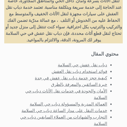
لنقل الأثاث بسرعة وأمان.
داخل الحي والمناطق المجاورة، خاصة
عند الحاجة إلى خدمة سريعة وبتكلفة مناسبة. تعتمد خدمة دباب نقل
العفش على سيارات مجهزة لنقل الأثاث الخفيف والمتوسط مع
الحفاظ عليه من الخدوش أو التلف
.
، مع عمالة مدرّبة تضمن الفك
والتركيب والترتيب بكل احترافية. سواء كنت تنتقل إلى منزل جديد أو
تحتاج لنقل قطع أثاث محددة، فإن دباب نقل عفش في حي السلامة
يوفر لك المرونة، الدقة، والالتزام بالمواعيد.
محتوي المقال
دباب نقل عفش حي السلامة
فوائد استخدام دباب نقل العفش
كيفية حجز خدمة دباب نقل عفش في جدة
خبرة السائقين والمعرفة بالطرق
الأمان والجودة في خدمات نقل الأثاث دباب حي
السلامة
العمالة المدربة والمسؤولة دباب حي السلامة
خدمات النقل على مدار الساعة دباب حي السلامة
التجارب والشهادات من العملاء السابقين دباب حي
السلامة