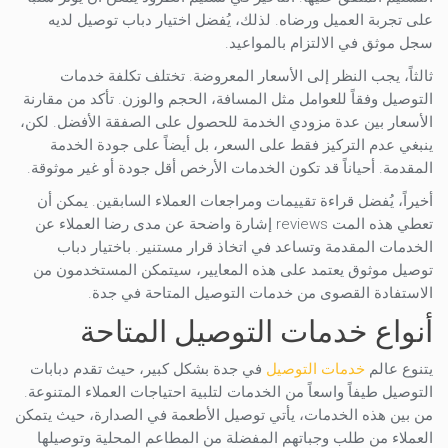
على تجربة العميل ورضاه. لذلك، يُفضل اختيار دباب توصيل لديه
سجل موثق في الالتزام بالمواعيد.
ثالثاً، يجب النظر إلى الأسعار المعروضة. تختلف تكلفة خدمات
التوصيل وفقاً للعوامل مثل المسافة، الحجم والوزن. تأكد من مقارنة
الأسعار بين عدة مزودي الخدمة للحصول على الصفقة الأفضل. لكن،
ينبغي عدم التركيز فقط على السعر، بل أيضاً على جودة الخدمة
المقدمة. أحياناً قد تكون الخدمات الأرخص أقل جودة أو غير موثوقة.
أخيراً، يُفضل قراءة تقييمات ومراجعات العملاء السابقين. يمكن أن
تعطي هذه المت reviews إشارة واضحة عن مدى رضا العملاء عن
الخدمات المقدمة وتساعد في اتخاذ قرار مستنير. باختيار دباب
توصيل موثوق يعتمد على هذه المعايير، سيتمكن المستخدمون من
الاستفادة القصوى من خدمات التوصيل المتاحة في جدة.
أنواع خدمات التوصيل المتاحة
يتنوع عالم
خدمات التوصيل
في جدة بشكل كبير، حيث تقدم دبابات
التوصيل طيفاً واسعاً من الخدمات لتلبية احتياجات العملاء المتنوعة.
من بين هذه الخدمات، يأتي توصيل الأطعمة في الصدارة، حيث يتمكن
العملاء من طلب وجباتهم المفضلة من المطاعم المحلية وتوصيلها