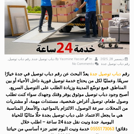
ديسمبر 28, 2025
By
In
Yasmine Yasser
دباب توصيل جدة
,
رقم دباب توصيل
,
رقم دباب توصيل جدة
No Comments
رقم
دباب توصيل جدة
يعدّ البحث عن رقم دباب توصيل في جدة خيارًا
سريعًا.
وعمليًا لكل من يحتاج خدمة توصيل فورية داخل الأحياء أو بين
المناطق. فمع توسّع المدينة وزيادة الطلب على التوصيل السريع،
.
أصبح وجود دباب توصيل موثوق يوفر وقتك وجهدك سواء كنت تطلب
وصول طعام، توصيل أغراض شخصية، مستندات مهمة، أو مشتريات
من المحلات. سرعة الوصول، الالتزام بالمواعيد، والأسعار المناسبة
هي ما يجعل الاعتماد على دباب توصيل بجدة حلًا مثاليًا للحياة
اليومية. جدة ونيت نقل جدة 24 ساعة – اطلب خلال
دقائق!
0555173063
خدمة ونيت اليوم تعتبر جزء أساسي من حياتنا