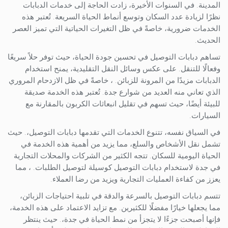
المدينة. في السنوات الأخيرة، زادت الحاجة إلى خدمات الدبابات
نظرًا لزيادة عدد السكان وتوسع أنماط الحياة السريعة. تُعتبر هذه
الخدمات ضرورية، خاصةً في ظل التغيرات الحياتية التي تميز العصر
الحديث.
تساهم دبابات التوصيل في تحسين جودة الحياة، حيث توفر حلاً سريعًا
وفعالًا للتنقل. على عكس وسائل النقل التقليدية، يمنح استخدام
الدبابات مزيدًا من المرونة للزبائن. ، خاصةً في ظل الازدحام المروري
الذي تعاني منه العديد من شوارع جدة. تُعتبر هذه الخدمة صديقة
للبيئة أيضًا، حيث تسهم في تقليل انبعاثات الكربون بالمقارنة مع
السيارات.
في السياق نفسه، تتنوع الخدمات التي تقدمها دبابات التوصيل،. حيث
تشمل نقل الأشخاص والسلع، مما يزيد من أهمية هذه الخدمة في
الحياة اليومية للسكان. تتجه الكثير من الشركات والمحلات التجارية
في جدة لاستخدام دبابات التوصيل كوسيلة لتوصيل الطلبات. ، مما
يعزز من كفاءة العمليات التجارية ويزيد من رضا العملاء.
تتسم دبابات التوصيل بالسرعة والدقة في تلبية احتياجات الزبائن،
مما يجعلها خيارًا مفضلًا للكثيرين. مع تزايد الاعتماد على هذه الخدمة،
فإنها أصبحت جزءًا لا يتجزأ من نمط الحياة في جدة،. حيث ينتظر