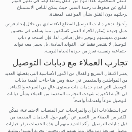
التنقل الشخصية. هذا النوع من النقل يساعد أيضًا في تقليل التوتر
الناتج عن ضغوطات زحمة السير، حيث يمكن للناس الاستمتاع
برحلتهم دون القلق بشأن المواقف المعقدة.
وأخيرًا، تدعم دبابات التوصيل القطاع الاقتصادي من خلال إيجاد فرص
عمل جديدة. يُمكن للأفراد العمل كسائقين، مما يساهم في تحسين
مستوى معيشتهم وتوفير دخل إضافي. لذا، فإن استخدام دباب
التوصيل لا يقتصر فقط على الفوائد المادية، بل يحمل معه فوائد
اجتماعية ونفسية تعزز من جودة الحياة اليومية.
تجارب العملاء مع دبابات التوصيل
يعتبر الانتقال السريع والفعال من الأمور الأساسية التي يفضلها العديد
من المواطنين والمقيمين في جدة، ومن هنا جاءت أهمية دبابات
التوصيل التي تقدم خدمات ذات مستوى عالٍ من السرعة والكفاءة.
في الآونة الأخيرة، شهدت التجارب المقدمة من العملاء بشأن دبابات
التوصيل تنوعاً واهتماماً واضحاً.
عبر استطلاعات الرأي والمراجعات عبر المنصات الاجتماعية، تمكّن
الكثير من العملاء من التعبير عن آرائهم حول الخدمات المقدمة من
قبل دبابات التوصيل. وأكد العديد منهم أن هذه الخدمات توفر خيارات
توصيل سريعة وموثوقة، مما يسهم في تحسين تجربة التسوق وتلبية