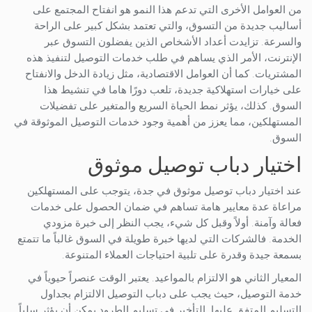
من العوامل الأخرى التي تدعم هذا النمو هو انفتاح المجتمع على
أساليب جديدة من التسوق، والتي تعتمد بشكل كبير على الراحة
والسرعة. تزايدت أعداد الأشخاص الذين يفضلون التسوق عبر
الإنترنت، الأمر الذي يساهم في طلب خدمات التوصيل لتنفيذ هذه
المشتريات. كما أن العوامل الاقتصادية، مثل زيادة الدخل والانفتاح
على خيارات استهلاكية جديدة، تلعب دورًا هاما في تنشيط هذا
السوق. كذلك، يؤثر نمط الحياة السريع والمتغير على تفضيلات
المستهلكين، مما يعزز من أهمية وجود خدمات التوصيل الموثوقة في
السوق.
اختيار دباب توصيل موثوق
عند اختيار دباب توصيل موثوق في جدة، يتوجب على المستهلكين
مراعاة عدة معايير هامة تساهم في ضمان الحصول على خدمات
فعالة وآمنة. أولاً وقبل كل شيء، يجب النظر إلى خبرة مزودي
الخدمة. فالشركات التي لديها خبرة طويلة في السوق غالباً ما تتمتع
بسمعة جيدة وقدرة على تلبية احتياجات العملاء المتنوعة.
المعيار الثاني هو الالتزام بالمواعيد. يعتبر الوقت عنصراً حيوياً في
خدمة التوصيل، حيث يجب على دباب التوصيل الالتزام بجداول
التسليم المتفق عليها. التأخير في تسليم الطرود يمكن أن يؤثر سلباً