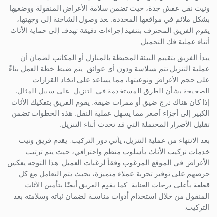
ونيت نقل عفش جدة، حيث تضمن سلامة الأغراض المنقولة ووضعيها
بشكل ملائم في مواقعها المحددة. بعد وصول الشاحنة إلى وجهتها،
يقوم الفريق المحترف بتنفيذ إجراءات دقيقة تهدف إلى حماية الأثاث
أثناء عملية فك التحميل.
يبدأ الفريق بتقييم البيئة المحيطة بالمنازل أو المكاتب لضمان أن
عملية التنزيل تتم بسلاسة ودون أي عوائق. يتم ضبط خطة العمل بناءً
على حجم الأغراض ونوعيتها، مما يساعد على اتخاذ القرارات
الصحيحة بشأن الطرق المستخدمة في التنزيل. على سبيل المثال،
إذا كان هناك درج ضيق أو ممرات ضيقة، يقوم الفريق بتفكيك الأثاث
الكبير إلى أجزاء أصغر مما يسهل عملية النقل. هذه الخطوات تضمن
تقليل الأضرار المحتملة التي قد تحدث أثناء التنزيل.
بعد الانتهاء من عملية التنزيل، يأتي دور التركيب. يقدم فريق ونيت
خدمات تركيب الأثاث بأسلوب منظم واحترافي، حيث يتم ترتيب
الأغراض في الموقع المرغوب وفقاً لرغبات العميل. هذا التوجه يعكس
حرصهم على توفير تجربة عملاء متميزة، بحيث يتم التعامل مع كل
قطعة بأعلى درجات العناية. كما يقوم الفريق أيضًا بتأمين الأثاث
المنقول من خلال استخدام أدوات مناسبة لضمان ثباته وسلامته بعد
التركيب.