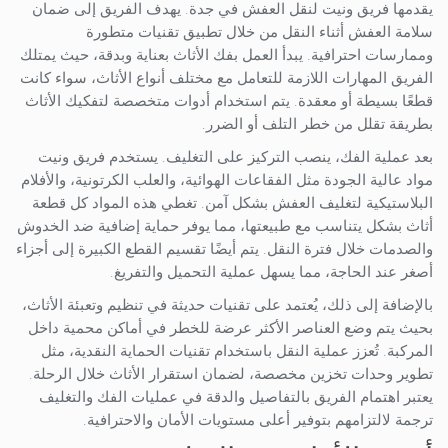
يقدمها فريق ونيت لنقل العفش في جدة. يهدف الفريق إلى ضمان
سلامة العفش أثناء النقل من خلال تطبيق تقنيات متطورة
وممارسات احترافية. يبدأ العمل بفك الأثاث بعناية وبدقة، حيث يمتلك
الفريق المهارات اللازمة للتعامل مع مختلف أنواع الأثاث، سواء كانت
قطعًا بسيطة أو معقدة. يتم استخدام أدوات متخصصة لتفكيك الأثاث
بطريقة تقلل من خطر التلف أو الضرر.
بعد عملية الفك، ينصب التركيز على التغليف. يستخدم فريق ونيت
مواد عالية الجودة مثل الفقاعات الهوائية، والعلب الكرتونية، والأفلام
البلاستيكية لتغليف العفش بشكل آمن. تغطي هذه المواد كل قطعة
أثاث بشكل يتناسب مع طبيعتها، مما يوفر حماية إضافية ضد الخدوش
والصدمات خلال فترة النقل. يتم أيضًا تقسيم القطع الكبيرة إلى أجزاء
أصغر عند الحاجة، مما يسهل عملية التحميل والتفريغ.
بالإضافة إلى ذلك، يُعتمد على تقنيات حديثة في تنظيم وتعبئة الأثاث،
بحيث يتم وضع العناصر الأكثر عرضة للخطر في أماكن محمية داخل
المركبة. تُعزز عملية النقل باستخدام تقنيات الحماية النقدية، مثل
تطوير وحدات تخزين مخصصة، لضمان استقرار الأثاث خلال الرحلة.
يعتبر اهتمام الفريق بالتفاصيل والدقة في عمليات الفك والتغليف
ترجمة لالتزامهم بتوفير أعلى مستويات الأمان والاحترافية.