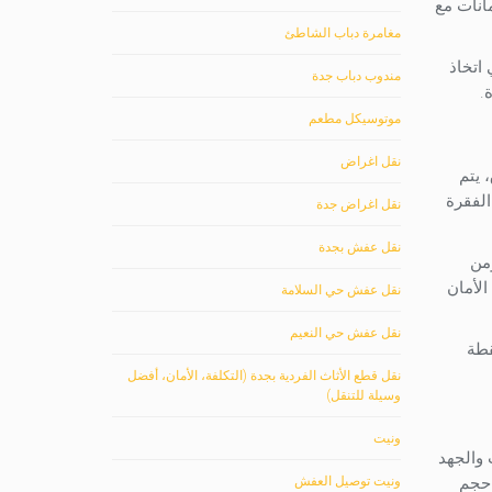
انات مع
مغامرة دباب الشاطئ
 اتخاذ
مندوب دباب جدة
.
موتوسيكل مطعم
نقل اغراض
 يتم
الفقرة
نقل اغراض جدة
نقل عفش بجدة
من
الأمان
نقل عفش حي السلامة
نقل عفش حي النعيم
قطة
نقل قطع الأثاث الفردية بجدة (التكلفة، الأمان، أفضل
وسيلة للتنقل)
ونيت
 والجهد
ونيت توصيل العفش
 حجم