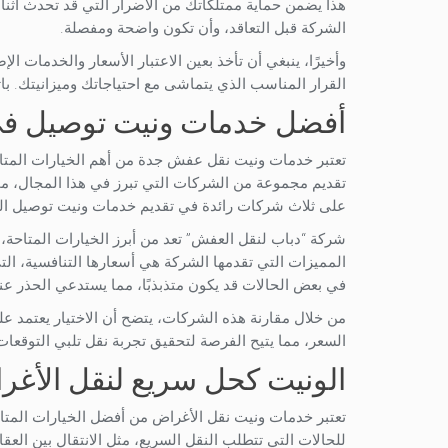
هذا يضمن حماية ممتلكاتك من الأضرار التي قد تحدث أثناء
الشركة قبل التعاقد، وأن تكون واضحة ومفصلة.
وأخيرًا، ينبغي أن تأخذ بعين الاعتبار الأسعار والخدمات ا
القرار المناسب الذي يتماشى مع احتياجاتك وميزانيتك. ب
أفضل خدمات ونيت توصيل ف
تعتبر خدمات ونيت نقل عفش جدة من أهم الخيارات المتاحة 
تقديم مجموعة من الشركات التي تبرز في هذا المجال، مما
على ثلاث شركات رائدة في تقديم خدمات ونيت توصيل الطع
شركة “دباب لنقل العفش” تعد من أبرز الخيارات المتا
المميزات التي تقدمها الشركة هي أسعارها التنافسية، التي
في بعض الحالات قد يكون متذبذبًا، مما يستدعي الحذر عند 
من خلال مقارنة هذه الشركات، يتضح أن الاختيار يعتمد ع
السعر، مما يتيح الفرصة لتحقيق تجربة نقل تلبي التوقعات
الونيت كحل سريع لنقل الأغ
تعتبر خدمات ونيت نقل الأغراض من أفضل الخيارات المتاح
للحالات التي تتطلب النقل السريع، مثل الانتقال بين العق