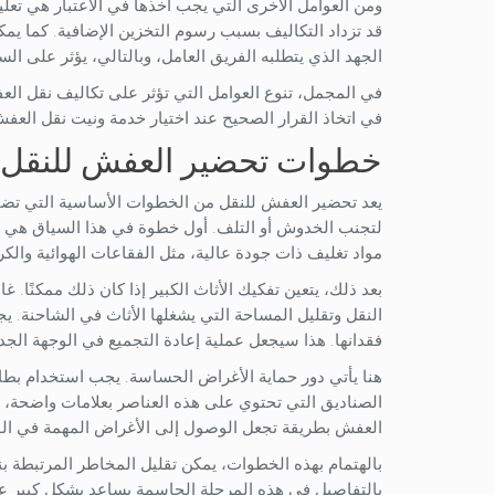
ومن العوامل الأخرى التي يجب أخذها في الاعتبار هي تعل
قد تزداد التكاليف بسبب رسوم التخزين الإضافية. كما يم
الجهد الذي يتطلبه الفريق العامل، وبالتالي، يؤثر على الس
في المجمل، تنوع العوامل التي تؤثر على تكاليف نقل ا
في اتخاذ القرار الصحيح عند اختيار خدمة ونيت نقل العف
خطوات تحضير العفش للنقل
يعد تحضير العفش للنقل من الخطوات الأساسية التي تضمن
لتجنب الخدوش أو التلف. أول خطوة في هذا السياق هي ت
مواد تغليف ذات جودة عالية، مثل الفقاعات الهوائية والكر
بعد ذلك، يتعين تفكيك الأثاث الكبير إذا كان ذلك ممكنًا. غا
النقل وتقليل المساحة التي يشغلها الأثاث في الشاحنة. ي
فقدانها. هذا سيجعل عملية إعادة التجميع في الوجهة الجد
هنا يأتي دور حماية الأغراض الحساسة. يجب استخدام بطانات 
الصناديق التي تحتوي على هذه العناصر بعلامات واضحة، مما
العفش بطريقة تجعل الوصول إلى الأغراض المهمة في الوج
بالهتمام بهذه الخطوات، يمكن تقليل المخاطر المرتبطة بنقل
بالتفاصيل في هذه المرحلة الحاسمة يساعد بشكل كبير ع