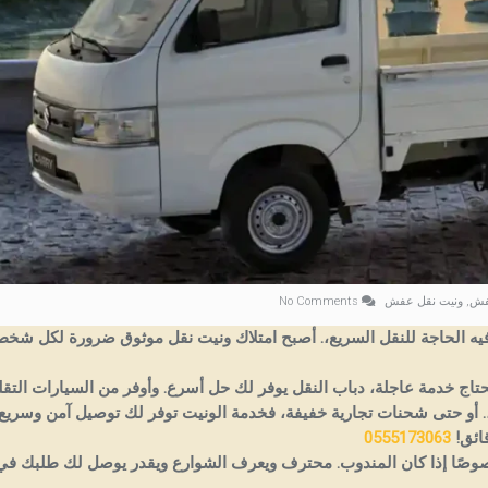
عفش
,
ونيت نقل عفش
No Comments
ه الحاجة للنقل السريع،. أصبح امتلاك ونيت نقل موثوق ضرورة لكل شخص
ج خدمة عاجلة، دباب النقل يوفر لك حل أسرع. وأوفر من السيارات التقلي
أو حتى شحنات تجارية خفيفة، فخدمة الونيت توفر لك توصيل آمن وسريع 
0555173063
وصًا إذا كان المندوب.
محترف ويعرف الشوارع ويقدر يوصل لك طلبك في