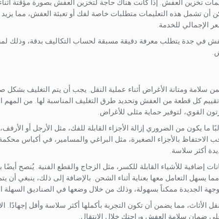
يمات تخزين العفش. إذا كانت هناك حاجة لتخزين العفش بصورة مؤقتة أثناء 
كن أن تشمل هذه التعليمات متطلبات خاصة لفك أو تعبئة العفش، مما يزيد 
عر الإجمالي للخدمة.
لعفش في جدة يتطلب معرفة دقيقة مسبقة لحساب التكاليف بدقة، وذلك ل
ش.
 سلامة ومتانة الأغراض أثناء عملية النقل. يجب أن يتم التغليف بشكل ص
قييم كل قطعة من العفش وتحديد طرق التغليف المناسبة لها. من المهم ا
تون القوي، لتوفير حماية مثلى للأغراض.
لبًا ما يكون من الضروري إزالة الأجزاء القابلة للفك، مثل الأرجل أو الأرفف
جب الاحتفاظ بالأجزاء الصغيرة، مثل البراغي والمسامير، في أكياس محكمة
يدة أكثر سلاسة.
إضافية للأشياء القابلة للكسر، مثل الزجاج والقطع الفنية. يُنصح أيضًا بت
 يسهل التعامل معها بعناية أثناء الشحن. بالإضافة إلى ذلك، ينبغي أن يتم
هة الجديدة ممكناً بسهولة، وذلك من خلال وضعها في الصناديق السهلة ا
 الأثاث، مما يضمن أن تكون التجربة بأكملها أكثر سلاسة وأقل إجهادًا. الا
لى ضمان سلامة العفش وراحتك خلال الانتقال.