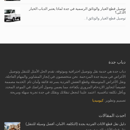
توصيل قطع الغيار والوثائق الرسمية في جدة لماذا يعتبر الدباب الخيار
الأذكى؟
توصيل قطع الغيار والوثائق ا...
دباب جدة
دباب جدة هي خدمة نقل وتوصيل احترافية وموثوقة، تقدم الحل الأمثل للتنقل وتوصيل
الأغراض في مدينة جدة المزدحمة. نحن متخصصون في إنجاز المشاوير والمهام العاجلة،
ونقل الأغراض المتوسطة وقطع العفش الفردية بسرعة فائقة وأمان تام. الخدمة مصممة
خصيصاً لتجاوز الازدحام المروري بكفاءة، مما يضمن وصول أغراضك في الموعد المحدد
وبأقل تكلفة تنافسية. اعتمد علينا لتجعل تنقلاتك ونقلك في جدة تجربة سهلة ومريحة.
تصميم وتطوير:
كيوميديا
احدث المقالات
دليل نقل قطع الأثاث الفردية بجدة (التكلفة، الأمان، أفضل وسيلة للتنقل)
نقل قطع الأثاث الفردية بجدة...