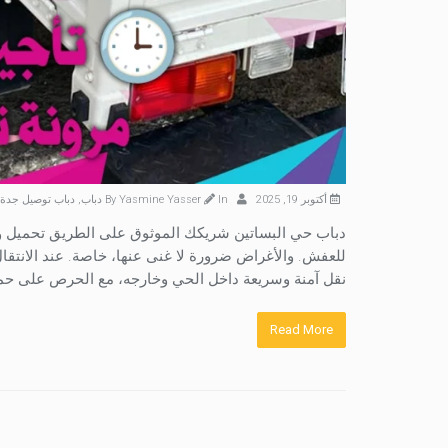
أكتوبر 19, 2025
By
In
Yasmine Yasser
دباب
,
دباب توصيل جدة
دباب حي البساتين شريكك الموثوق على الطريق تحميل وت
للعفش. والأغراض ضرورة لا غنى عنها، خاصة. عند الانتقال
نقل آمنة وسريعة داخل الحي وخارجه، مع الحرص على حماي
Read More