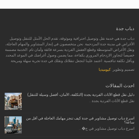
دباب جدة
دباب جدة هي خدمة نقل وتوصيل احترافية وموثوقة، تقدم الحل الأمثل للتنقل وتوصيل
الأغراض في مدينة جدة المزدحمة. نحن متخصصون في إنجاز المشاوير والمهام العاجلة،
ونقل الأغراض المتوسطة وقطع العفش الفردية بسرعة فائقة وأمان تام. الخدمة مصممة
خصيصاً لتجاوز الازدحام المروري بكفاءة، مما يضمن وصول أغراضك في الموعد المحدد
وبأقل تكلفة تنافسية. اعتمد علينا لتجعل تنقلاتك ونقلك في جدة تجربة سهلة ومريحة.
تصميم وتطوير:
كيوميديا
احدث المقالات
دليل نقل قطع الأثاث الفردية بجدة (التكلفة، الأمان، أفضل وسيلة للتنقل)
نقل قطع الأثاث الفردية بجدة...
اسرع دباب توصيل مشاوير في جدة كيف تنجز مهامك العاجلة في أقل من
ساعة؟
اسرع دباب توصيل مشاوير في ج�...