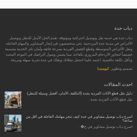
دباب جدة
دباب جدة هي خدمة نقل وتوصيل احترافية وموثوقة، تقدم الحل الأمثل للتنقل وتوصيل
الأغراض في مدينة جدة المزدحمة. نحن متخصصون في إنجاز المشاوير والمهام العاجلة،
ونقل الأغراض المتوسطة وقطع العفش الفردية بسرعة فائقة وأمان تام. الخدمة مصممة
خصيصاً لتجاوز الازدحام المروري بكفاءة، مما يضمن وصول أغراضك في الموعد المحدد
وبأقل تكلفة تنافسية. اعتمد علينا لتجعل تنقلاتك ونقلك في جدة تجربة سهلة ومريحة.
تصميم وتطوير:
كيوميديا
احدث المقالات
دليل نقل قطع الأثاث الفردية بجدة (التكلفة، الأمان، أفضل وسيلة للتنقل)
نقل قطع الأثاث الفردية بجدة...
اسرع دباب توصيل مشاوير في جدة كيف تنجز مهامك العاجلة في أقل من
ساعة؟
اسرع دباب توصيل مشاوير في ج�...