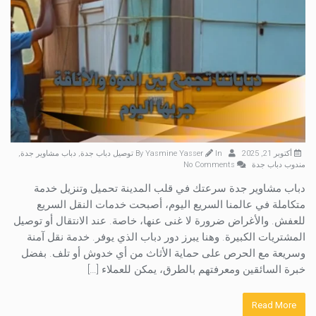
أكتوبر 21, 2025
By
In
Yasmine Yasser
توصيل دباب جدة
,
دباب مشاوير جدة
,
مندوب دباب جدة
No Comments
دباب مشاوير جدة سرعتك في قلب المدينة تحميل وتنزيل خدمة
متكاملة في عالمنا السريع اليوم، أصبحت خدمات النقل السريع
للعفش. والأغراض ضرورة لا غنى عنها، خاصة. عند الانتقال أو توصيل
المشتريات الكبيرة. وهنا يبرز دور دباب الذي يوفر. خدمة نقل آمنة
وسريعة مع الحرص على حماية الأثاث من أي خدوش أو تلف. بفضل
خبرة السائقين ومعرفتهم بالطرق، يمكن للعملاء […]
Read More