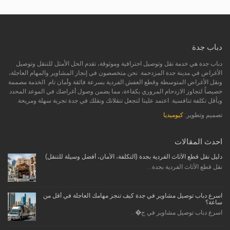
دباب جدة
دباب جدة هي خدمة نقل وتوصيل احترافية وموثوقة، تقدم الحل الأمثل للتنقل وتوصيل
الأغراض في مدينة جدة المزدحمة. نحن متخصصون في إنجاز المشاوير والمهام العاجلة،
ونقل الأغراض المتوسطة وقطع العفش الفردية بسرعة فائقة وأمان تام. الخدمة مصممة
خصيصاً لتجاوز الازدحام المروري بكفاءة، مما يضمن وصول أغراضك في الموعد المحدد
وبأقل تكلفة تنافسية. اعتمد علينا لتجعل تنقلاتك ونقلك في جدة تجربة سهلة ومريحة.
تصميم وتطوير:
كيوميديا
احدث المقالات
دليل نقل قطع الأثاث الفردية بجدة (التكلفة، الأمان، أفضل وسيلة للتنقل)
نقل قطع الأثاث الفردية بجدة...
اسرع دباب توصيل مشاوير في جدة كيف تنجز مهامك العاجلة في أقل من
ساعة؟
اسرع دباب توصيل مشاوير في ج�...