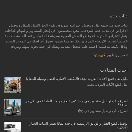
دباب جدة
دباب جدة هي خدمة نقل وتوصيل احترافية وموثوقة، تقدم الحل الأمثل للتنقل وتوصيل
الأغراض في مدينة جدة المزدحمة. نحن متخصصون في إنجاز المشاوير والمهام العاجلة،
ونقل الأغراض المتوسطة وقطع العفش الفردية بسرعة فائقة وأمان تام. الخدمة مصممة
خصيصاً لتجاوز الازدحام المروري بكفاءة، مما يضمن وصول أغراضك في الموعد المحدد
وبأقل تكلفة تنافسية. اعتمد علينا لتجعل تنقلاتك ونقلك في جدة تجربة سهلة ومريحة.
تصميم وتطوير:
كيوميديا
احدث المقالات
دليل نقل قطع الأثاث الفردية بجدة (التكلفة، الأمان، أفضل وسيلة للتنقل)
نقل قطع الأثاث الفردية بجدة...
اسرع دباب توصيل مشاوير في جدة كيف تنجز مهامك العاجلة في أقل من
ساعة؟
اسرع دباب توصيل مشاوير في ج�...
توصيل قطع الغيار والوثائق الرسمية في جدة لماذا يعتبر الدباب الخيار
الأذكى؟