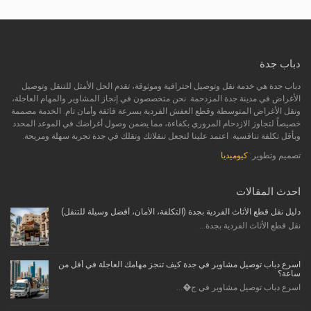
دباب جدة
دباب جدة هي خدمة نقل وتوصيل احترافية وموثوقة، تقدم الحل الأمثل للتنقل وتوصيل
الأغراض في مدينة جدة المزدحمة. نحن متخصصون في إنجاز المشاوير والمهام العاجلة،
ونقل الأغراض المتوسطة وقطع العفش الفردية بسرعة فائقة وأمان تام. الخدمة مصممة
خصيصاً لتجاوز الازدحام المروري بكفاءة، مما يضمن وصول أغراضك في الموعد المحدد
وبأقل تكلفة تنافسية. اعتمد علينا لتجعل تنقلاتك ونقلك في جدة تجربة سهلة ومريحة.
تصميم وتطوير:
كيوميديا
احدث المقالات
دليل نقل قطع الأثاث الفردية بجدة (التكلفة، الأمان، أفضل وسيلة للتنقل)
نقل قطع الأثاث الفردية بجدة...
اسرع دباب توصيل مشاوير في جدة كيف تنجز مهامك العاجلة في أقل من
ساعة؟
اسرع دباب توصيل مشاوير في ج�...