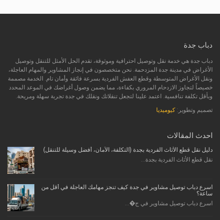
دباب جدة
دباب جدة هي خدمة نقل وتوصيل احترافية وموثوقة، تقدم الحل الأمثل للتنقل وتوصيل
الأغراض في مدينة جدة المزدحمة. نحن متخصصون في إنجاز المشاوير والمهام العاجلة،
ونقل الأغراض المتوسطة وقطع العفش الفردية بسرعة فائقة وأمان تام. الخدمة مصممة
خصيصاً لتجاوز الازدحام المروري بكفاءة، مما يضمن وصول أغراضك في الموعد المحدد
وبأقل تكلفة تنافسية. اعتمد علينا لتجعل تنقلاتك ونقلك في جدة تجربة سهلة ومريحة.
تصميم وتطوير:
كيوميديا
احدث المقالات
دليل نقل قطع الأثاث الفردية بجدة (التكلفة، الأمان، أفضل وسيلة للتنقل)
نقل قطع الأثاث الفردية بجدة...
اسرع دباب توصيل مشاوير في جدة كيف تنجز مهامك العاجلة في أقل من
ساعة؟
اسرع دباب توصيل مشاوير في ج�...