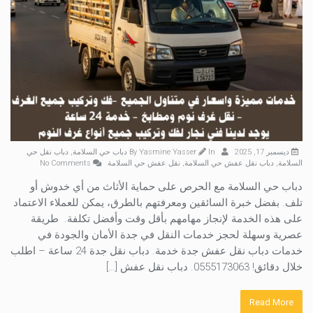
ديسمبر 17, 2025
By
In
Yasmine Yasser
دباب حي السلامة
,
دباب نقل حي
السلامة
,
دباب نقل عفش حي السلامة
,
نقل عفش حي السلامة
No Comments
دباب حي السلامة مع الحرص على حماية الأثاث من أي خدوش أو
تلف. بفضل خبرة السائقين ومعرفتهم بالطرق، يمكن للعملاء الاعتماد
على هذه الخدمة لإنجاز مهامهم بأقل وقت وأفضل تكلفة. طريقة
عصرية وسهلة لحجز خدمات النقل في جدة الأمان والجودة في
خدمات دباب نقل عفش جدة خدمة. دباب نقل جدة 24 ساعة – اطلب
خلال دقائق! 0555173063. دباب نقل عفش […]
Read More