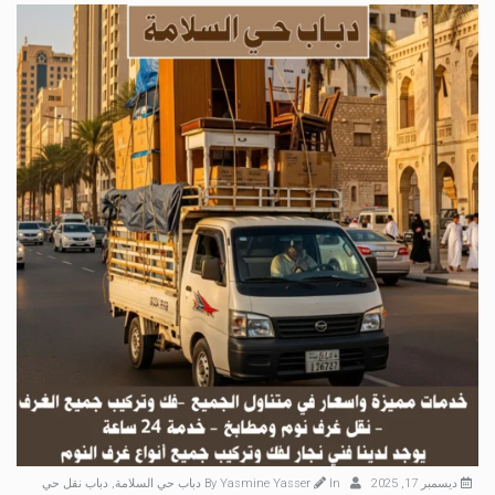
ديسمبر 17, 2025
By
In
Yasmine Yasser
دباب حي السلامة
,
دباب نقل حي