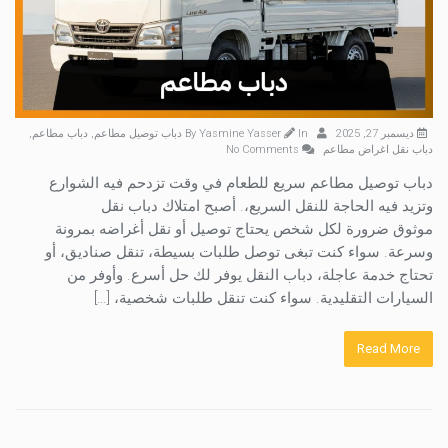
ديسمبر 27, 2025
By
In
Yasmine Yasser
دباب توصيل مطاعم
,
دباب مطاعم
,
دباب نقل اغراض مطاعم
No Comments
دباب توصيل مطاعم سريع للطعام في وقت تزدحم فيه الشوارع
وتزيد فيه الحاجة للنقل السريع،. أصبح امتلاك دباب نقل
موثوق ضرورة لكل شخص يحتاج توصيل أو نقل أغراضه بمرونة
وسرعة. سواء كنت تبغى توصل طلبات بسيطة، تنقل صناديق، أو
تحتاج خدمة عاجلة، دباب النقل يوفر لك حل أسرع. وأوفر من
السيارات التقليدية. سواء كنت تنقل طلبات شخصية، […]
Read More