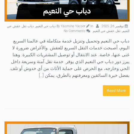
نوفمبر 26, 2025
By
In
Yasmine Yasser
دباب حي النعيم
,
دباب نقل عفش حي
النعيم
,
نقل عفش حي النعيم
No Comments
دباب حي النعيم وتحميل وتنزيل خدمة متكاملة في عالمنا السريع
اليوم، أصبحت خدمات النقل السريع للعفش. والأغراض ضرورة لا
غنى عنها، خاصة. عند الانتقال أو توصيل المشتريات الكبيرة. وهنا
يبرز دور دباب حي النعيم الذي يوفر. خدمة نقل آمنة وسريعة داخل
الحي وخارجه، مع الحرص على حماية الأثاث من أي خدوش أو تلف.
بفضل خبرة السائقين ومعرفتهم بالطرق، يمكن […]
Read More