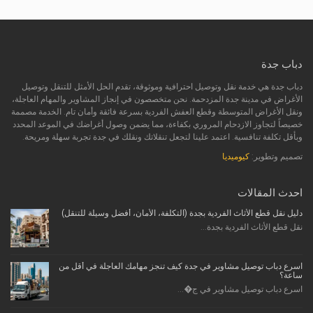
دباب جدة
دباب جدة هي خدمة نقل وتوصيل احترافية وموثوقة، تقدم الحل الأمثل للتنقل وتوصيل
الأغراض في مدينة جدة المزدحمة. نحن متخصصون في إنجاز المشاوير والمهام العاجلة،
ونقل الأغراض المتوسطة وقطع العفش الفردية بسرعة فائقة وأمان تام. الخدمة مصممة
خصيصاً لتجاوز الازدحام المروري بكفاءة، مما يضمن وصول أغراضك في الموعد المحدد
وبأقل تكلفة تنافسية. اعتمد علينا لتجعل تنقلاتك ونقلك في جدة تجربة سهلة ومريحة.
تصميم وتطوير:
كيوميديا
احدث المقالات
دليل نقل قطع الأثاث الفردية بجدة (التكلفة، الأمان، أفضل وسيلة للتنقل)
نقل قطع الأثاث الفردية بجدة...
اسرع دباب توصيل مشاوير في جدة كيف تنجز مهامك العاجلة في أقل من
ساعة؟
اسرع دباب توصيل مشاوير في ج�...