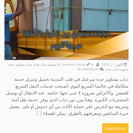
أكتوبر 21, 2025
By
In
Yasmine Yasser
توصيل دباب جدة
,
دباب مشاوير جدة
,
مندوب دباب جدة
No Comments
دباب مشاوير جدة سرعتك في قلب المدينة تحميل وتنزيل خدمة
متكاملة في عالمنا السريع اليوم، أصبحت خدمات النقل السريع
للعفش. والأغراض ضرورة لا غنى عنها، خاصة. عند الانتقال أو توصيل
المشتريات الكبيرة. وهنا يبرز دور دباب الذي يوفر. خدمة نقل آمنة
وسريعة مع الحرص على حماية الأثاث من أي خدوش أو تلف. بفضل
خبرة السائقين ومعرفتهم بالطرق، يمكن للعملاء […]
Read More