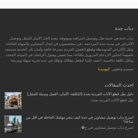
دباب جدة
دباب جدة هي خدمة نقل وتوصيل احترافية وموثوقة، تقدم الحل الأمثل للتنقل وتوصيل
الأغراض في مدينة جدة المزدحمة. نحن متخصصون في إنجاز المشاوير والمهام العاجلة،
ونقل الأغراض المتوسطة وقطع العفش الفردية بسرعة فائقة وأمان تام. الخدمة مصممة
خصيصاً لتجاوز الازدحام المروري بكفاءة، مما يضمن وصول أغراضك في الموعد المحدد
وبأقل تكلفة تنافسية. اعتمد علينا لتجعل تنقلاتك ونقلك في جدة تجربة سهلة ومريحة.
تصميم وتطوير:
كيوميديا
احدث المقالات
دليل نقل قطع الأثاث الفردية بجدة (التكلفة، الأمان، أفضل وسيلة للتنقل)
نقل قطع الأثاث الفردية بجدة...
اسرع دباب توصيل مشاوير في جدة كيف تنجز مهامك العاجلة في أقل من
ساعة؟
اسرع دباب توصيل مشاوير في ج�...