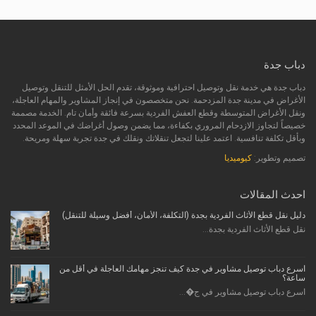
دباب جدة
دباب جدة هي خدمة نقل وتوصيل احترافية وموثوقة، تقدم الحل الأمثل للتنقل وتوصيل
الأغراض في مدينة جدة المزدحمة. نحن متخصصون في إنجاز المشاوير والمهام العاجلة،
ونقل الأغراض المتوسطة وقطع العفش الفردية بسرعة فائقة وأمان تام. الخدمة مصممة
خصيصاً لتجاوز الازدحام المروري بكفاءة، مما يضمن وصول أغراضك في الموعد المحدد
وبأقل تكلفة تنافسية. اعتمد علينا لتجعل تنقلاتك ونقلك في جدة تجربة سهلة ومريحة.
تصميم وتطوير:
كيوميديا
احدث المقالات
دليل نقل قطع الأثاث الفردية بجدة (التكلفة، الأمان، أفضل وسيلة للتنقل)
نقل قطع الأثاث الفردية بجدة...
اسرع دباب توصيل مشاوير في جدة كيف تنجز مهامك العاجلة في أقل من
ساعة؟
اسرع دباب توصيل مشاوير في ج�...