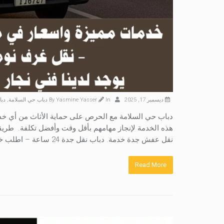
ديسمبر 17, 2025
By
In
Yasmine Yasser
دباب حي السلامة
,
دبا
دباب حي السلامة مع الحرص على حماية الأثاث من أي خدو
هذه الخدمة لإنجاز مهامهم بأقل وقت وأفضل تكلفة. طري
نقل عفش جدة خدمة. دباب نقل جدة 24 ساعة – اطلب خلال دقائق! 0555173063. دباب نقل عفش […]
Read More