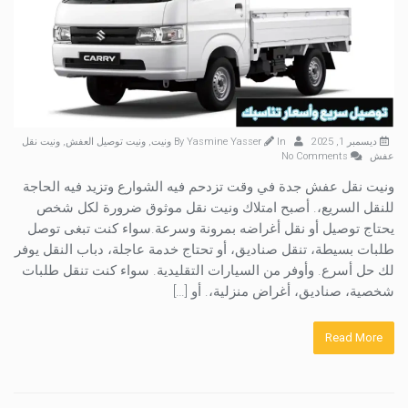
ديسمبر 1, 2025
By
In
Yasmine Yasser
ونيت
,
ونيت توصيل العفش
,
ونيت نقل
عفش
No Comments
ونيت نقل عفش جدة في وقت تزدحم فيه الشوارع وتزيد فيه الحاجة
للنقل السريع،. أصبح امتلاك ونيت نقل موثوق ضرورة لكل شخص
يحتاج توصيل أو نقل أغراضه بمرونة وسرعة.سواء كنت تبغى توصل
طلبات بسيطة، تنقل صناديق، أو تحتاج خدمة عاجلة، دباب النقل يوفر
لك حل أسرع. وأوفر من السيارات التقليدية. سواء كنت تنقل طلبات
شخصية، صناديق، أغراض منزلية،. أو […]
Read More