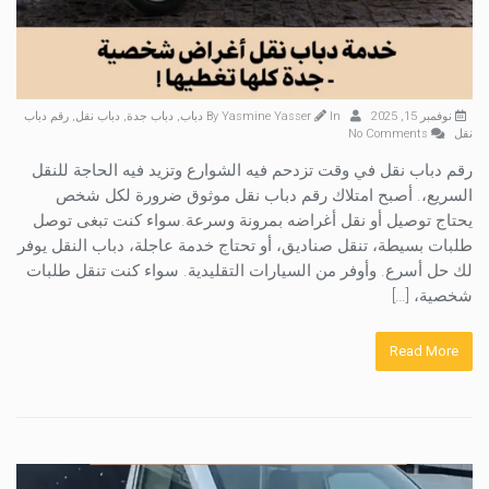
نوفمبر 15, 2025
By
In
Yasmine Yasser
دباب
,
دباب جدة
,
دباب نقل
,
رقم دباب
نقل
No Comments
رقم دباب نقل في وقت تزدحم فيه الشوارع وتزيد فيه الحاجة للنقل
السريع،. أصبح امتلاك رقم دباب نقل موثوق ضرورة لكل شخص
يحتاج توصيل أو نقل أغراضه بمرونة وسرعة.سواء كنت تبغى توصل
طلبات بسيطة، تنقل صناديق، أو تحتاج خدمة عاجلة، دباب النقل يوفر
لك حل أسرع. وأوفر من السيارات التقليدية. سواء كنت تنقل طلبات
شخصية، […]
Read More