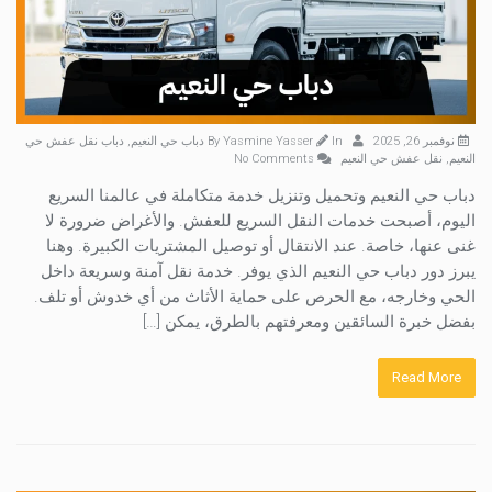
نوفمبر 26, 2025
By
In
Yasmine Yasser
دباب حي النعيم
,
دباب نقل عفش حي
النعيم
,
نقل عفش حي النعيم
No Comments
دباب حي النعيم وتحميل وتنزيل خدمة متكاملة في عالمنا السريع
اليوم، أصبحت خدمات النقل السريع للعفش. والأغراض ضرورة لا
غنى عنها، خاصة. عند الانتقال أو توصيل المشتريات الكبيرة. وهنا
يبرز دور دباب حي النعيم الذي يوفر. خدمة نقل آمنة وسريعة داخل
الحي وخارجه، مع الحرص على حماية الأثاث من أي خدوش أو تلف.
بفضل خبرة السائقين ومعرفتهم بالطرق، يمكن […]
Read More